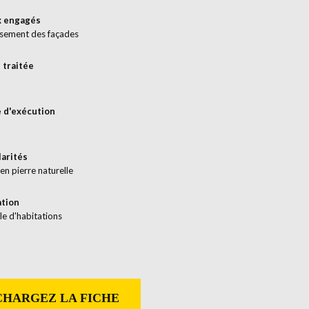
x engagés
ssement des façades
 traitée
 d'exécution
larités
en pierre naturelle
ation
e d'habitations
HARGEZ LA FICHE