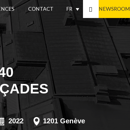
ENCES
CONTACT
FR
NEWSROOM
CONFORMITÉ
IQUE
40
AÇADES
RMATIONS
RES
TION
2022
1201 Genève
ITÉ