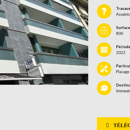
Travau
Assaini
Surface
800
Période
2022
Particu
Placage 
Destin
Immeubl
TÉLÉC