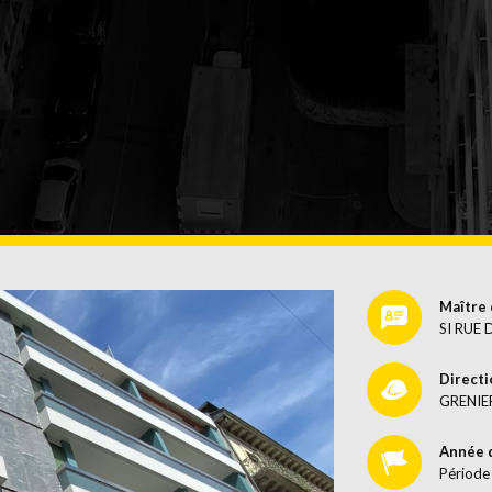
URGENCE
TRAITEM
DE SURFA
Maître 
SI RUE
Directi
GRENIE
Année 
Période