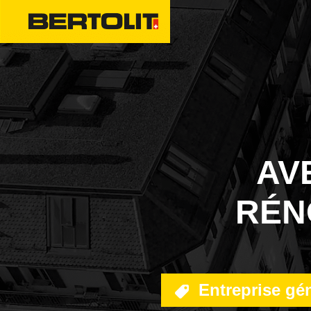
MISE EN CONFORMITÉ
ÉNERGÉTIQUE
FAÇADES
AV
TRAVAUX SPÉCIAUX
TRANSFORMATIONS INTÉRIEURES
RÉN
DÉPOLLUTION
ÉTANCHÉITÉ
Entreprise gé
URGENCES