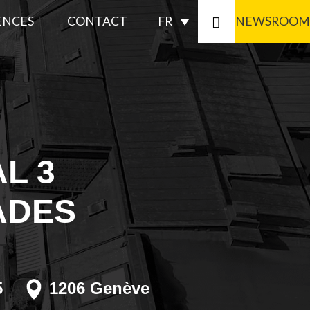
ENCES
CONTACT
FR
NEWSROOM
CONFORMITÉ
IQUE
L 3
ADES
RMATIONS
RES
TION
5
1206 Genève
ITÉ