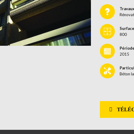
Travau
Rénovat
Surface
800
Période
2015
Particu
Béton l
TÉLÉC