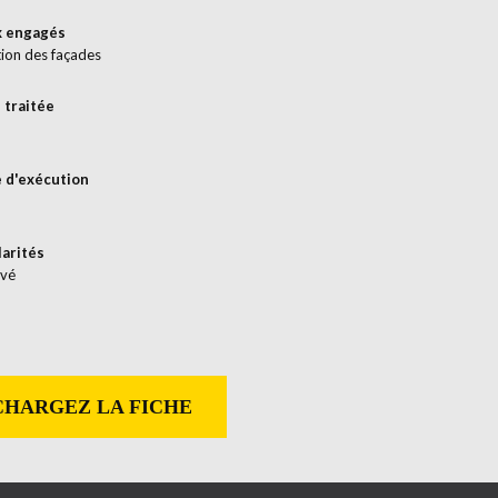
x engagés
ion des façades
 traitée
 d'exécution
larités
avé
HARGEZ LA FICHE