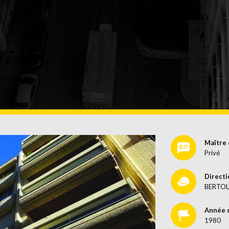
URGENCE
TRAITEM
DE SURFA
Maître 
Privé
Directi
BERTOL
Année 
1980