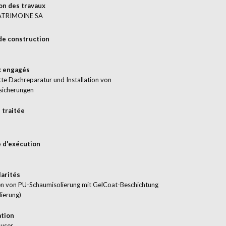
on des travaux
ATRIMOINE SA
de construction
x engagés
te Dachreparatur und Installation von
sicherungen
 traitée
 d'exécution
larités
en von PU-Schaumisolierung mit GelCoat-Beschichtung
lierung)
ation
user