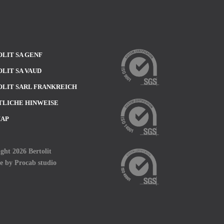
LIT SA GENF
LIT SA VAUD
LIT SARL FRANKREICH
TLICHE HINWEISE
MAP
ght 2026 Bertolit
te by
Procab studio