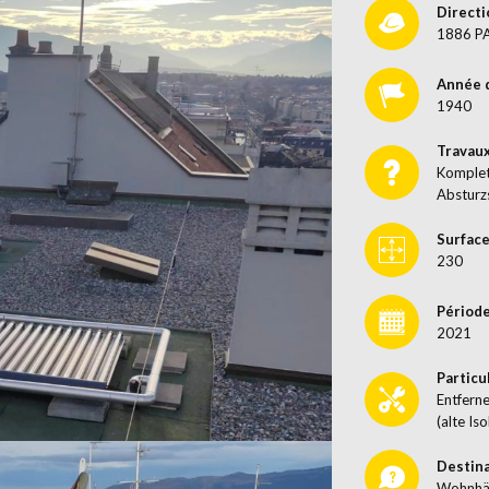
Directi
1886 P
Année 
1940
Travau
Komplet
Absturz
Surface
230
Période
2021
Particu
Entfern
(alte Iso
Destin
Wohnhä