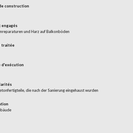
de construction
x engagés
nreparaturen und Harz auf Balkonböden
 traitée
 d'exécution
larités
tonfertigteile, die nach der Sanierung eingehaust wurden
ation
bäude