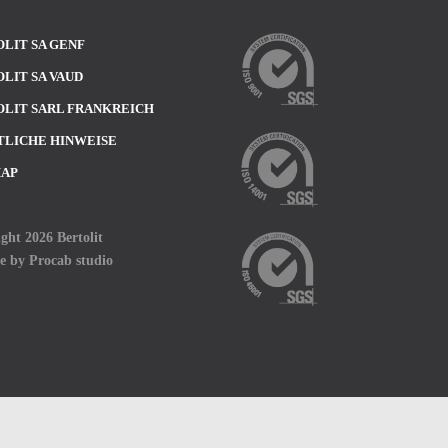
LIT SA GENF
LIT SA VAUD
LIT SARL FRANKREICH
TLICHE HINWEISE
MAP
ght 2026 Bertolit
te by
Procab studio