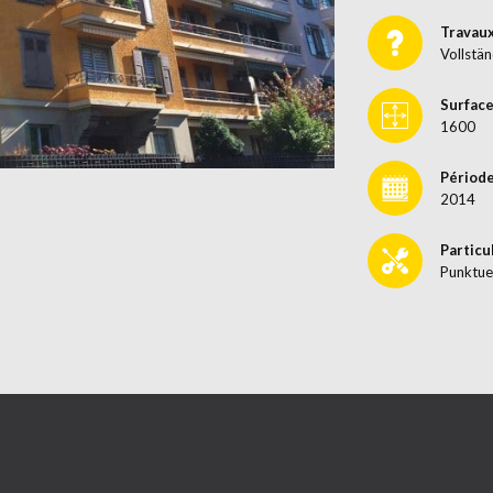
Travau
Vollstän
Surface
1600
Période
2014
Particu
Punktue