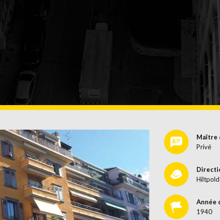
ANDLUNG
OB
Maître 
Privé
Directi
Hiltpold
Année 
1940