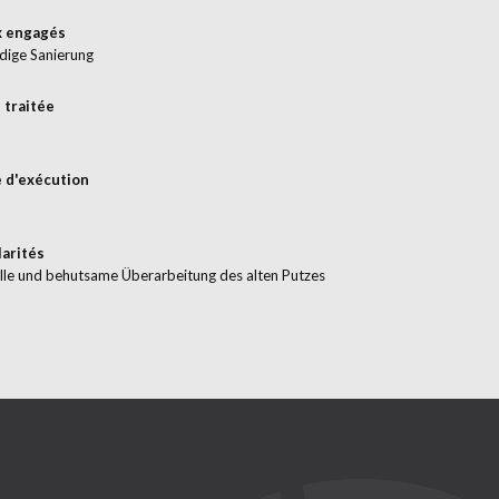
x engagés
dige Sanierung
 traitée
 d'exécution
larités
lle und behutsame Überarbeitung des alten Putzes