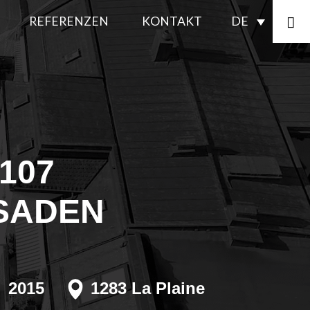
REFERENZEN
KONTAKT
DE
RSTELLUNG
ie
R
ften
ERGIEKONFORMITÄT
SSADEN
utz
107
NDERARBEITEN
solierung
SADEN
NNENUMWANDLUNGEN
TGIFTUNG
SSERDICHTIGKEIT
2015
1283 La Plaine
TFALLE