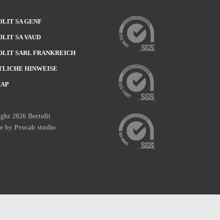
LIT SA GENF
LIT SA VAUD
LIT SARL FRANKREICH
TLICHE HINWEISE
MAP
ght 2026 Bertolit
te by
Procab studio