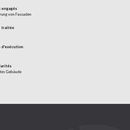
x engagés
rung von Fassaden
 traitée
 d'exécution
larités
tes Gebäude