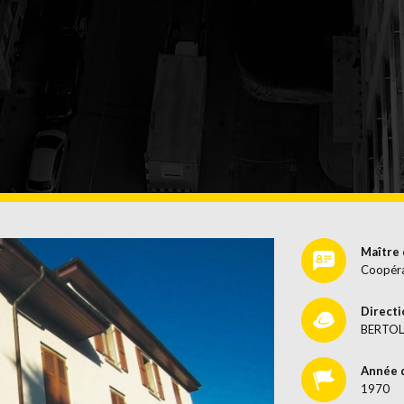
ANDLUNG
OB
Maître 
Coopéra
Directi
BERTOL
Année 
1970