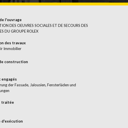
de l'ouvrage
ION DES OEUVRES SOCIALES ET DE SECOURS DES
ES DU GROUPE ROLEX
on des travaux
r Immobilier
de construction
x engagés
rung der Fassade, Jalousien, Fensterläden und
ungen
 traitée
 d'exécution