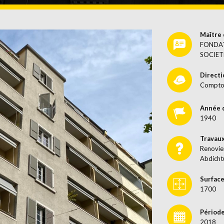
Maître 
FONDAT
SOCIET
Directi
Comptoi
Année 
1940
Travau
Renovie
Abdicht
Surface
1700
Période
2018