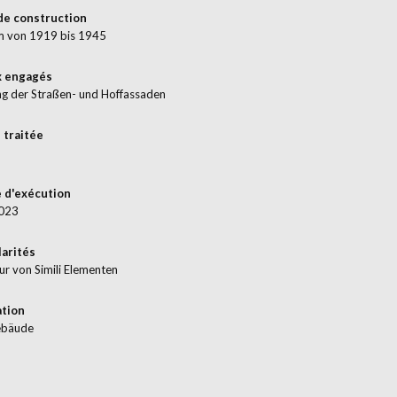
de construction
m von 1919 bis 1945
x engagés
ng der Straßen- und Hoffassaden
 traitée
 d'exécution
023
larités
ur von Simili Elementen
ation
bäude