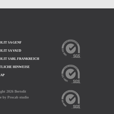
LIT SA GENF
LIT SA VAUD
LIT SARL FRANKREICH
TLICHE HINWEISE
MAP
ght 2026 Bertolit
te by
Procab studio