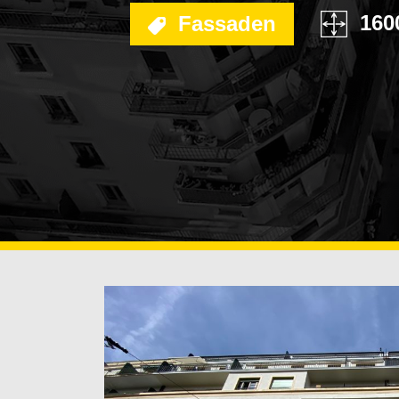
OBERFLÄCHENBEH
160
Fassaden