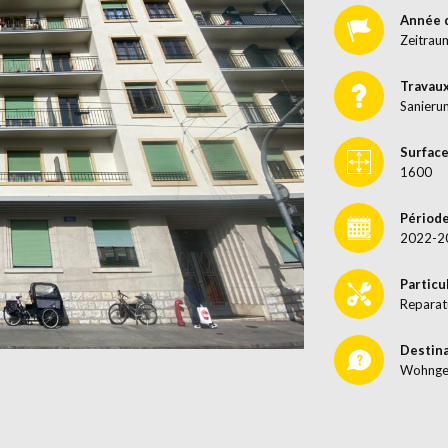
Année 
Zeitrau
Travau
Sanieru
Surface
1600
Période
2022-2
Particu
Reparat
Destin
Wohnge