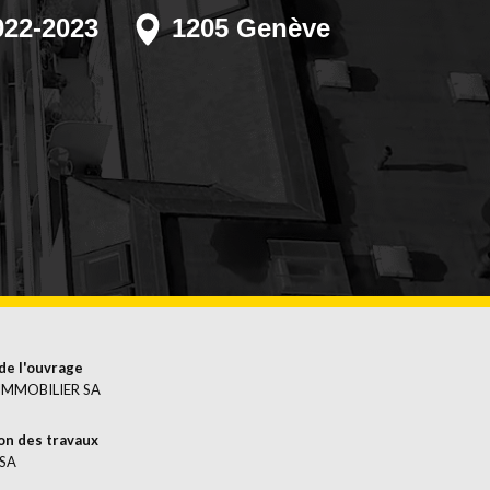
22-2023
1205 Genève
ERFLÄCHENBEHANDLUNG
de l'ouvrage
IMMOBILIER SA
on des travaux
 SA